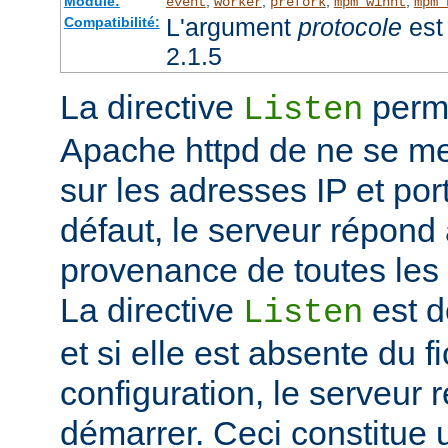
Module:
,
,
,
,
event
worker
prefork
mpm_winnt
mpm_
L'argument
protocole
est 
Compatibilité:
2.1.5
La directive
perme
Listen
Apache httpd de ne se met
sur les adresses IP et port
défaut, le serveur répond
provenance de toutes les 
La directive
est d
Listen
et si elle est absente du f
configuration, le serveur 
démarrer. Ceci constitue