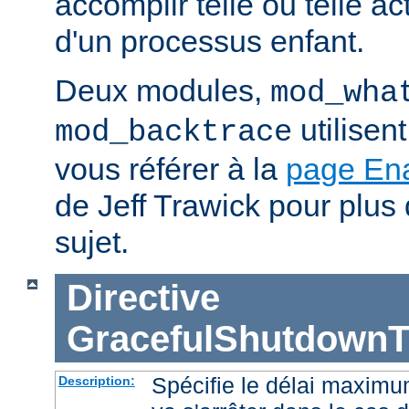
accomplir telle ou telle ac
d'un processus enfant.
Deux modules,
mod_wha
utilisen
mod_backtrace
vous référer à la
page En
de Jeff Trawick pour plus 
sujet.
Directive
GracefulShutdownT
Spécifie le délai maximu
Description: