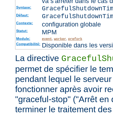
va s'arrêter dans le cas 
GracefulShutdownTi
Syntaxe:
GracefulShutdownTi
Défaut:
configuration globale
Contexte:
MPM
Statut:
Module:
,
,
event
worker
prefork
Disponible dans les vers
Compatibilité:
La directive
GracefulSh
permet de spécifier le te
pendant lequel le serveur
fonctionner après avoir re
"graceful-stop" ("Arrêt en
terminer le traitement de