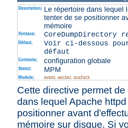
Le répertoire dans lequel
Description:
tenter de se positionner a
mémoire
CoreDumpDirectory
r
Syntaxe:
Voir ci-dessous pou
Défaut:
défaut
configuration globale
Contexte:
MPM
Statut:
Module:
,
,
event
worker
prefork
Cette directive permet de d
dans lequel Apache httpd 
positionner avant d'effect
mémoire sur disque. Si v