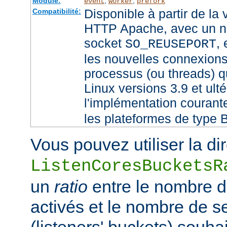
Module:
,
,
event
worker
prefork
Disponible à partir de la
Compatibilité:
HTTP Apache, avec un no
socket
,
SO_REUSEPORT
les nouvelles connexions
processus (ou threads) qu
Linux versions 3.9 et ult
l'implémentation couran
les plateformes de type 
Vous pouvez utiliser la di
ListenCoresBucketsR
un
ratio
entre le nombre 
activés et le nombre de 
(listeners' buckets) souhai