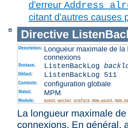
d'erreur
Address alr
citant d'autres causes 
Directive
ListenBac
Longueur maximale de la l
Description:
connexions
ListenBackLog
backl
Syntaxe:
ListenBackLog 511
Défaut:
configuration globale
Contexte:
MPM
Statut:
Module:
,
,
,
,
event
worker
prefork
mpm_winnt
mpm_n
La longueur maximale de l
connexions. En général, 