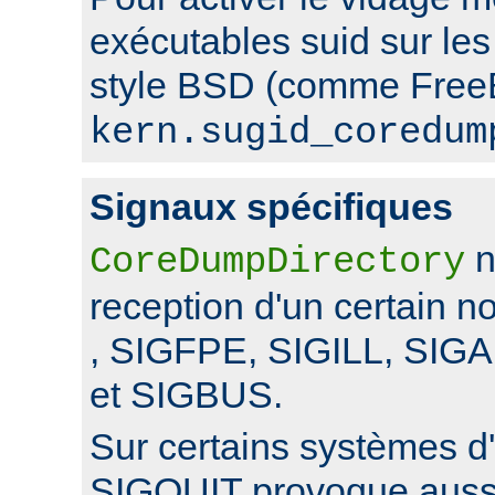
exécutables suid sur le
style BSD (comme FreeB
kern.sugid_coredum
Signaux spécifiques
n
CoreDumpDirectory
reception d'un certain 
, SIGFPE, SIGILL, SI
et SIGBUS.
Sur certains systèmes d'
SIGQUIT provoque auss