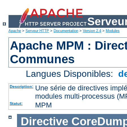
Serveu
Apache
>
Serveur HTTP
>
Documentation
>
Version 2.4
>
Modules
Apache MPM : Direct
Communes
Langues Disponibles:
d
Une série de directives impl
Description:
modules multi-processus (
MPM
Statut:
Directive
CoreDump