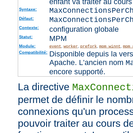
enfant va traiter au cou
MaxConnectionsPer
Syntaxe:
MaxConnectionsPerC
Défaut:
configuration globale
Contexte:
MPM
Statut:
Module:
,
,
,
,
event
worker
prefork
mpm_winnt
mpm_
Disponible depuis la ver
Compatibilité:
Apache. L'ancien nom
M
encore supporté.
La directive
MaxConnect
permet de définir le no
connexions qu'un process
pouvoir traiter au cours d