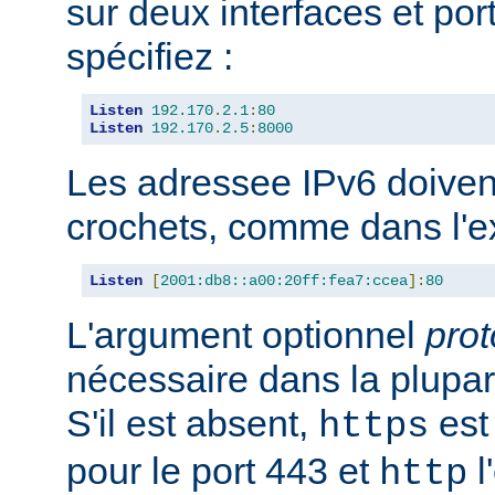
sur deux interfaces et port
spécifiez :
Listen
192.170
.
2.1
:
80
Listen
192.170
.
2.5
:
8000
Les adressee IPv6 doiven
crochets, comme dans l'e
Listen
[
2001:db8::a00:20ff:fea7:ccea
]:
80
L'argument optionnel
prot
nécessaire dans la plupar
S'il est absent,
est 
https
pour le port 443 et
l
http